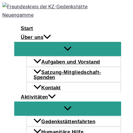
Zum
Inhalt
springen
Start
Über uns
Aufgaben und Vorstand
Satzung-Mitgliedschaft-
Spenden
Kontakt
Aktivitäten
Gedenkstättenfahrten
Humanitäre Hilfe