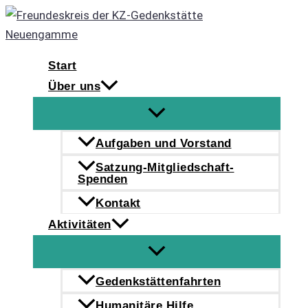
Zum
Inhalt
springen
Start
Über uns
Aufgaben und Vorstand
Satzung-Mitgliedschaft-
Spenden
Kontakt
Aktivitäten
Gedenkstättenfahrten
Humanitäre Hilfe