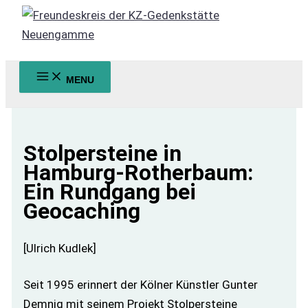
Zum
Inhalt
springen
MENU
Suchen
Stolpersteine in
Hamburg-Rotherbaum:
Ein Rundgang bei
Geocaching
[Ulrich Kudlek]
Seit 1995 erinnert der Kölner Künstler Gunter
Demnig mit seinem Projekt Stolpersteine